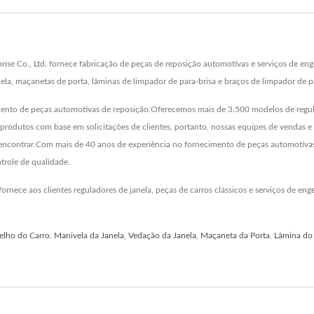
ise Co., Ltd. fornece fabricação de peças de reposição automotivas e serviços de enge
anela, maçanetas de porta, lâminas de limpador de para-brisa e braços de limpador de p
ento de peças automotivas de reposição.Oferecemos mais de 3.500 modelos de regulad
0 produtos com base em solicitações de clientes, portanto, nossas equipes de vendas
 de encontrar.Com mais de 40 anos de experiência no fornecimento de peças automoti
role de qualidade.
nece aos clientes reguladores de janela, peças de carros clássicos e serviços de eng
elho do Carro
,
Manivela da Janela
,
Vedação da Janela
,
Maçaneta da Porta
,
Lâmina do 