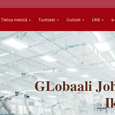
Tietoa meistä
Tuotteet
Uutiset
UKK
e
GLobaali Joh
I