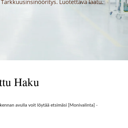
Tarkkuusinsinööritys. Luotettava laatu.
ttu Haku
skennan avulla voit löytää etsimäsi [Monivalinta] -