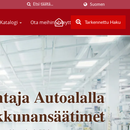
Suomen
-Katalogi
Ota meihin yhteyttä
Tarkennettu Haku
taja Autoalalla
kkunansäätimet