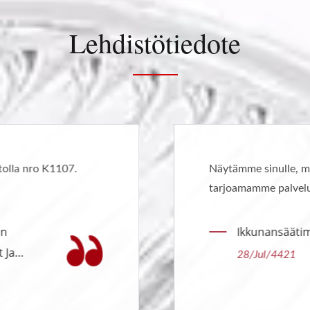
Lehdistötiedote
äytämme sinulle, miksi ikkuna-säätimemme laatu ja
arjoamamme palvelut ovat paras valinta sinulle.
Ikkunansäätimen Näyttelytila
28/Jul/4421