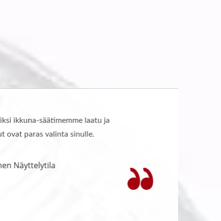
Videolla esittelemme vahvan kykymme toist
kokemusta.
Mukautetun Palvelun Kapasiteetti
28/Jul/4421