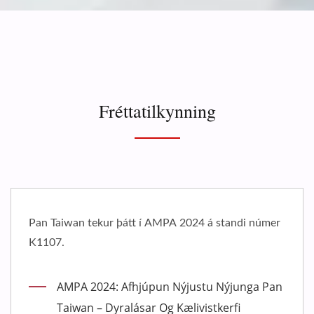
Fréttatilkynning
átt í AMPA 2024 á standi númer
Við sýnum ykkur a
og þjónustan sem 
ykkur.
fhjúpun Nýjustu Nýjunga Pan
Sýningarsa
lásar Og Kælivistkerfi
26/Jul/442