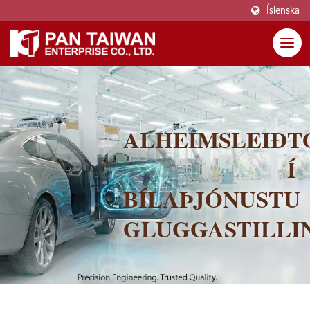
Íslenska
ALHEIMSLEIÐT
Í
BÍLAÞJÓNUSTU
GLUGGASTILLI