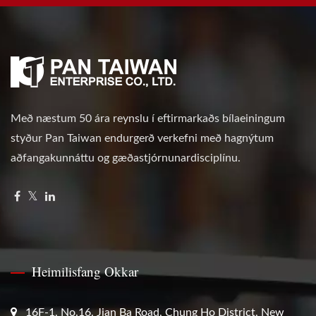
Með næstum 50 ára reynslu í eftirmarkaðs bílaeiningum
styður Pan Taiwan endurgerð verkefni með hagnýtum
aðfangakunnáttu og gæðastjórnunardisciplínu.
Heimilisfang Okkar
16F-1, No.16, Jian Ba Road, Chung Ho District, New