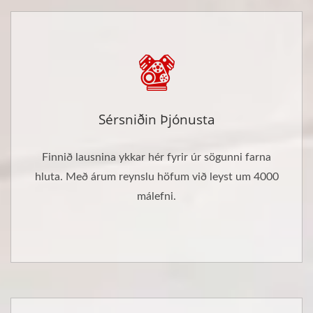
Sérsniðin Þjónusta
Finnið lausnina ykkar hér fyrir úr sögunni farna
hluta. Með árum reynslu höfum við leyst um 4000
málefni.