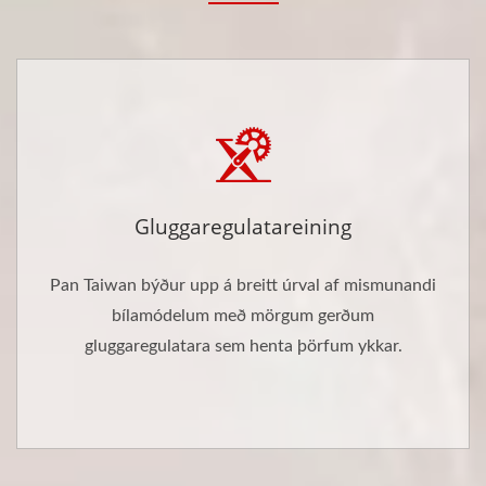
Gluggaregulatareining
Pan Taiwan býður upp á breitt úrval af mismunandi
bílamódelum með mörgum gerðum
gluggaregulatara sem henta þörfum ykkar.