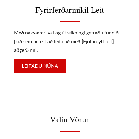
Fyrirferðarmikil Leit
Með nákvæmri val og útreikningi geturðu fundið
það sem þú ert að leita að með [Fjölbreytt leit]
aðgerðinni.
LEITAÐU NÚNA
Valin Vörur