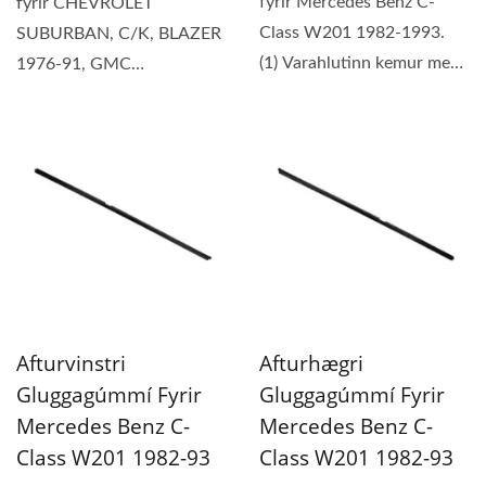
fyrir Mercedes Benz C-
fyrir CHEVROLET
Class W201 1982-1993.
SUBURBAN, C/K, BLAZER
(1) Varahlutinn kemur með
1976-91, GMC
12 mánaða ábyrgð. (2)...
SUBURBAN, JIMMY 1973-
91 (1) Varahlutinn...
Afturvinstri
Afturhægri
Gluggagúmmí Fyrir
Gluggagúmmí Fyrir
Mercedes Benz C-
Mercedes Benz C-
Class W201 1982-93
Class W201 1982-93