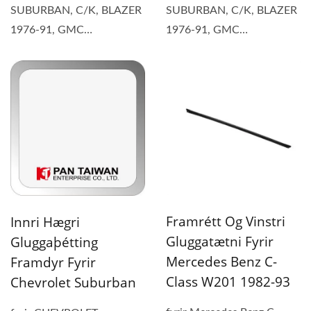
SUBURBAN, C/K, BLAZER
SUBURBAN, C/K, BLAZER
1976-91, GMC
1976-91, GMC
SUBURBAN, JIMMY 1973-
SUBURBAN, JIMMY 1973-
91 (1) Varahlutinn...
91 (1) Varahlutinn...
Framrétt Og Vinstri
Innri Hægri
Gluggatætni Fyrir
Gluggaþétting
Mercedes Benz C-
Framdyr Fyrir
Class W201 1982-93
Chevrolet Suburban