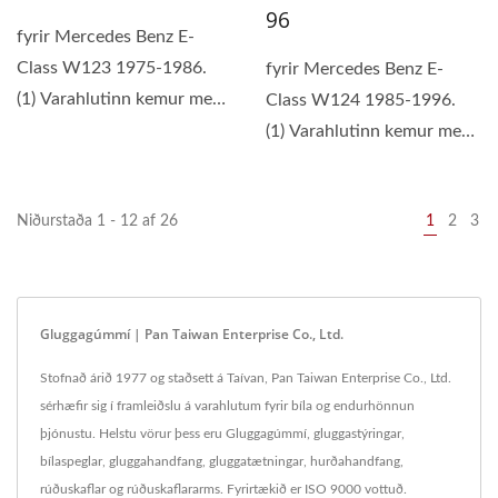
96
fyrir Mercedes Benz E-
Class W123 1975-1986.
fyrir Mercedes Benz E-
(1) Varahlutinn kemur með
Class W124 1985-1996.
12 mánaða ábyrgð. (2)...
(1) Varahlutinn kemur með
12 mánaða ábyrgð. (2)...
Niðurstaða 1 - 12 af 26
1
2
3
Gluggagúmmí | Pan Taiwan Enterprise Co., Ltd.
Stofnað árið 1977 og staðsett á Taívan, Pan Taiwan Enterprise Co., Ltd.
sérhæfir sig í framleiðslu á varahlutum fyrir bíla og endurhönnun
þjónustu. Helstu vörur þess eru Gluggagúmmí, gluggastýringar,
bílaspeglar, gluggahandfang, gluggatætningar, hurðahandfang,
rúðuskaflar og rúðuskaflararms. Fyrirtækið er ISO 9000 vottuð.