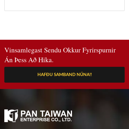
Vinsamlegast Sendu Okkur Fyrirspurnir
Án Þess Að Hika.
HAFÐU SAMBAND NÚNA!!