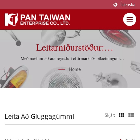
Íslenska
Leitarniðurstöður:
Gluggagúmmí | Pan Taiwan
Með næstum 50 ára reynslu í eftirmarkaðs bílaeiningum
styður Pan Taiwan endurgerð verkefni með hagnýtum
Enterprise Co., Ltd.
Home
aðfangakunnáttu og gæðastjórnunardisciplínu.
Leita Að Gluggagúmmí
Skjár: