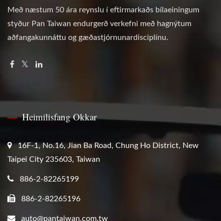
Með næstum 50 ára reynslu í eftirmarkaðs bílaeiningum
styður Pan Taiwan endurgerð verkefni með hagnýtum
aðfangakunnáttu og gæðastjórnunardisciplínu.
Heimilisfang Okkar
16F-1, No.16, Jian Ba Road, Chung Ho District, New
Taipei City 235603, Taiwan
886-2-82265199
886-2-82265196
auto@pantaiwan.com.tw