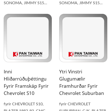
SONOMA, JIMMY S15
SONOMA, JIMMY S15
1985-93 (1) Varahlutinn
1985-93 (1) Varahlutinn
kemur...
kemur...
Inni
Ytri Vinstri
Hliðarrúðuþéttingu
Glugumælir
Fyrir Framskáp Fyrir
Framhurðar Fyrir
Chevrolet S10
Chevrolet Suburban
fyrir CHEVROLET S10,
fyrir CHEVROLET
BLAZER 1982-93, GMC
SUBURBAN, C/K, BLAZER