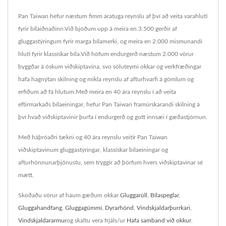
Pan Taiwan hefur næstum fimm áratuga reynslu af því að veita varahluti
fyrir bílaiðnaðinn.Við bjóðum upp á meira en 3.500 gerðir af
gluggastýringum fyrir marga bílamerki, og meira en 2.000 mismunandi
hluti fyrir klassískar bíla.Við höfum endurgerð næstum 2.000 vörur
byggðar á óskum viðskiptavina, svo söluteymi okkar og verkfræðingar
hafa hagnýtan skilning og mikla reynslu af afturhvarfi á gömlum og
erfiðum að fá hlutum.Með meira en 40 ára reynslu í að veita
eftirmarkaðs bílaeiningar, hefur Pan Taiwan framúrskarandi skilning á
því hvað viðskiptavinir þurfa í endurgerð og gott innsæi í gæðastjórnun.
Með háþróaðri tækni og 40 ára reynslu veitir Pan Taiwan
viðskiptavinum gluggastýringar, klassískar bílaeiningar og
afturhönnunarþjónustu, sem tryggir að þörfum hvers viðskiptavinar sé
mætt.
Skoðaðu vörur af háum gæðum okkar
Gluggarúll
,
Bílaspeglar
,
Gluggahandfang
,
Gluggagúmmí
,
Dyrarhönd
,
Vindskjaldarþurrkari
,
Vindskjaldararmur
og skaltu vera frjáls/ur
Hafa samband við okkur
.