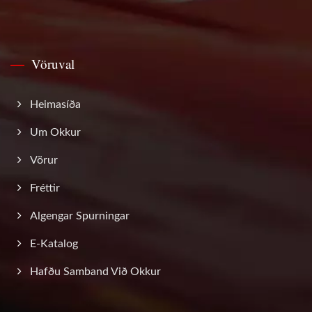
Vöruval
Heimasíða
Um Okkur
Vörur
Fréttir
Algengar Spurningar
E-Katalog
Hafðu Samband Við Okkur