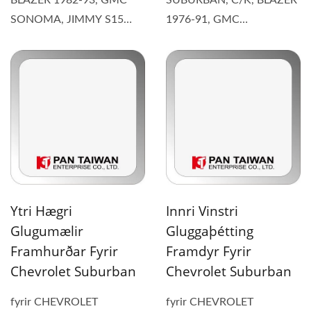
SONOMA, JIMMY S15
1976-91, GMC
1985-93 (1) Varahlutinn
SUBURBAN, JIMMY 1973-
kemur...
91 (1) Varahlutinn...
Ytri Hægri
Innri Vinstri
Glugumælir
Gluggaþétting
Framhurðar Fyrir
Framdyr Fyrir
Chevrolet Suburban
Chevrolet Suburban
fyrir CHEVROLET
fyrir CHEVROLET