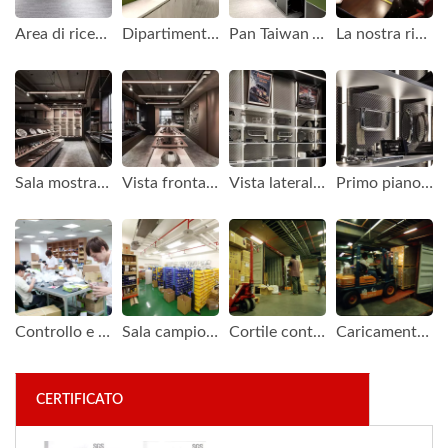
Area di ricezione di Pan Taiwan
Dipartimento parti auto di Pan Taiwan
Pan Taiwan Area Uffici
La nostra riunione di sviluppo prodotto
Sala mostra ricambi auto
Vista frontale della sala mostra ricambi auto
Vista laterale della sala mostra ricambi auto
Primo piano del ricambio auto
Controllo e imballaggio del prodotto
Sala campioni per archivi di spedizione
Cortile container nel nostro edificio
Caricamento del container
CERTIFICATO