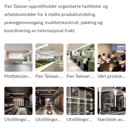
Pan Taiwan opprettholder organiserte fasiliteter og
arbeidsområder for å støtte produktutvikling,
prøvegjennomgang, kvalitetskontroll, pakking og
koordinering av internasjonal frakt.
Mottaksområde hos Pan Taiwan
Pan Taiwan Auto Deler Avdeling
Pan Taiwan Kontorområde
Vårt produktutviklingsmøte
Utstillingsrom for bildeler
Utstillingsrom for bildeler - frontutsikt
Utstillingsrom for bildeler - sideutsikt
Nærbilde av bildeler