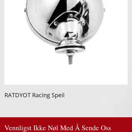
RATDYOT Racing Speil
Vennligst Ikke Nøl Med Å Sende Oss