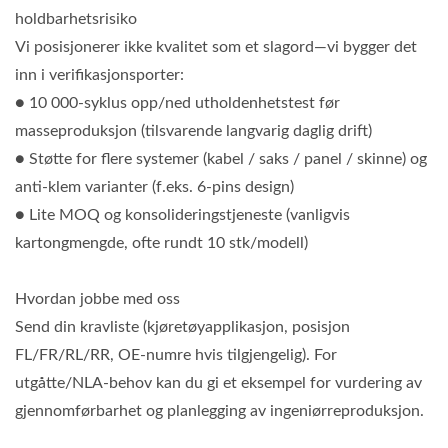
holdbarhetsrisiko
Vi posisjonerer ikke kvalitet som et slagord—vi bygger det
inn i verifikasjonsporter:
● 10 000-syklus opp/ned utholdenhetstest før
masseproduksjon (tilsvarende langvarig daglig drift)
● Støtte for flere systemer (kabel / saks / panel / skinne) og
anti-klem varianter (f.eks. 6-pins design)
● Lite MOQ og konsolideringstjeneste (vanligvis
kartongmengde, ofte rundt 10 stk/modell)
Hvordan jobbe med oss
Send din kravliste (kjøretøyapplikasjon, posisjon
FL/FR/RL/RR, OE-numre hvis tilgjengelig). For
utgåtte/NLA-behov kan du gi et eksempel for vurdering av
gjennomførbarhet og planlegging av ingeniørreproduksjon.