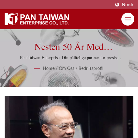
Norsk
Nesten 50 År Med
Ingeniørekspertise I Global
Pan Taiwan Enterprise: Din pålitelige partner for presise
vindusregulatorer, klassiske bildeler og omfattende løsninger
Bilforsyning
Home
/
Om Oss
/
Bedriftsprofil
for omvendt ingeniørarbeid som betjener kunder i det globale
bilmarkedet siden 1977.