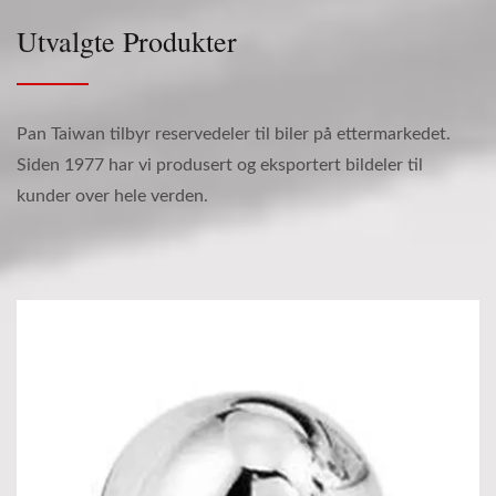
Utvalgte Produkter
Pan Taiwan tilbyr reservedeler til biler på ettermarkedet.
Siden 1977 har vi produsert og eksportert bildeler til
kunder over hele verden.