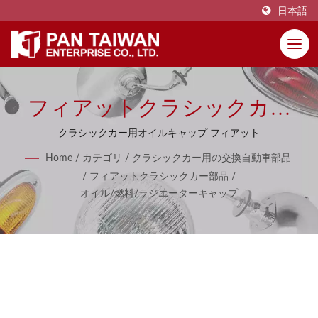
日本語
フィアットクラシックカー
用オイル燃料ラジエーター
クラシックカー用オイルキャップ フィアット
キャップ
Home
/
カテゴリ
/
クラシックカー用の交換自動車部品
/
フィアットクラシックカー部品
/
オイル/燃料/ラジエーターキャップ