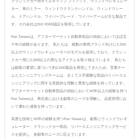
クラシックカー用オイルキャップ フィアット、ウィンドウレギュレー
ター、車のミラー、ウィンドウクランクハンドル、ウィンドウシー
ル、ドアハンドル、ワイパーブレード、ワイパーアームが主な製品で
す。その会社はISO 9000認証を取得しています。
Pan Taiwanは、アフターマーケット自動車部品の供給においてほぼ五
十年の経験があります。 私たちは、複数の車両ブランド向けに3,500
以上のウィンドウレギュレーターのモデルを提供しており、クラシッ
クカー用に2,000以上の異なるアイテムを取り揃えています。 私たち
は顧客の要望に基づいて約2,000製品を再現してきたため、営業チー
ムとエンジニアリングチームは、古くて入手困難な部品のリバースエ
ンジニアリングに関する実践的な理解と豊富な経験を持っています。
アフターマーケット自動車部品の供給において40年以上の経験を持つ
Pan Taiwanは、再生産における顧客のニーズを理解し、品質管理にお
いて優れた感覚を持っています。
高度な技術と40年の経験を持つPan Taiwanは、顧客にウィンドウレギ
ュレーター、クラシックカー部品、リバースエンジニアリングサービ
スを提供し、各顧客のニーズに応えています。