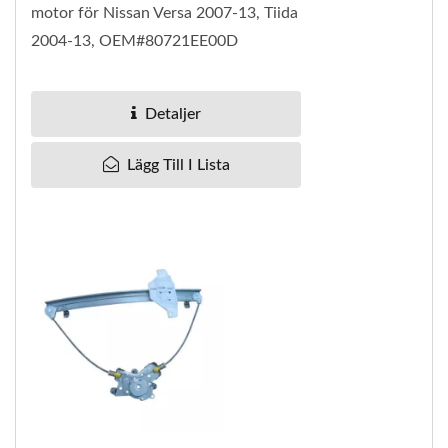
motor för Nissan Versa 2007-13, Tiida
2004-13, OEM#80721EE00D
80721EE00C 80721EE10B
80721EE10C 80721-EE00D 80721-
Detaljer
EE00C 80721-EE10B 80721-EE10C
Pan...
Lägg Till I Lista