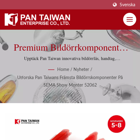
Svenska
Premium Bildörrkomponenter
Och Fönsterregulatorer På
Upptäck Pan Taiwan innovativa bildörrlås, handtag,
fönsterregulatorer och klassiska bildelar som visas på SEMA
SEMA Show 2024
Home
/
Nyheter
/
Las Vegas, 5-8 november 2024. Möt branschproffs och
Utforska Pan Taiwans Främsta Bildörrskomponenter På
utforska lösningar för omvänd ingenjörskonst.
SEMA Show Monter 52062