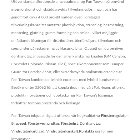
Utöver standardfordonsdelar specialiserar sig Pan Taiwan på omvänd
ingenjörskonst och skräddarsydda tillverkningslösningar, och har
genomfört cirka 4 000 projekt världen över. Företagets
tillverkningskapacitet omfattar plastinjektion, stansning, bearbetning,
montering, gjutning, gummiformning och smide—vilket möjliggör
omfattande lösningar för distributörer, återförsäljare, tillverkare och
specialister på restaurering av klassiska bilar. Oavsett om du behöver
dörrhandtag anpassade för den amerikanska marknaden (GM Canyon,
Chevrolet Colorado, Nissan Tiida), specialkomponenter som Bumper
Guard för Porsche 356A, eller skräddarsydda omkonstruerade delar,
Pan Taiwan kombinerar teknisk excellens med lyhörd kundservice.
Besök monter 52062 för att koppla ihop med vårt FoU-team, utforska
produktinnovationer och upptäcka hur Pan Taiwan's lösningar
förbättrar fordons prestanda och livslängd.
Pan Taiwan inbjuder dig att utforska vår högkvalitativa
Fönsterregulator
,
Bilspegel
,
Fönstervevhandtag
,
Fönsterlist
,
Dörrhandtag
,
Vindrutetorkarblaad
,
Vindrutetorkarskaft
.
Kontakta oss
för mer
information!