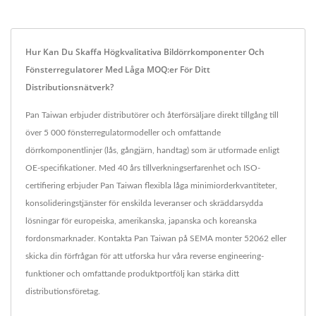
Hur Kan Du Skaffa Högkvalitativa Bildörrkomponenter Och
Fönsterregulatorer Med Låga MOQ:er För Ditt
Distributionsnätverk?
Pan Taiwan erbjuder distributörer och återförsäljare direkt tillgång till
över 5 000 fönsterregulatormodeller och omfattande
dörrkomponentlinjer (lås, gångjärn, handtag) som är utformade enligt
OE-specifikationer. Med 40 års tillverkningserfarenhet och ISO-
certifiering erbjuder Pan Taiwan flexibla låga minimiorderkvantiteter,
konsolideringstjänster för enskilda leveranser och skräddarsydda
lösningar för europeiska, amerikanska, japanska och koreanska
fordonsmarknader. Kontakta Pan Taiwan på SEMA monter 52062 eller
skicka din förfrågan för att utforska hur våra reverse engineering-
funktioner och omfattande produktportfölj kan stärka ditt
distributionsföretag.