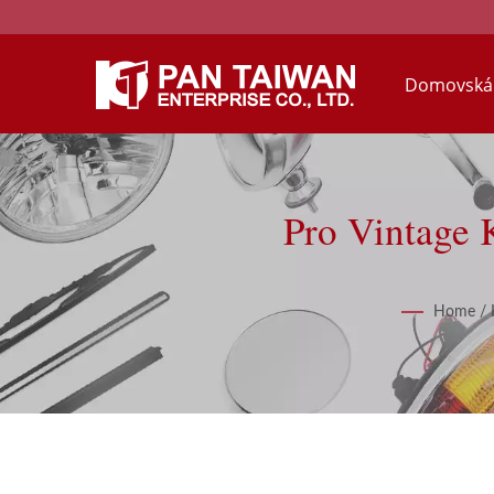
Domovská 
Pro Vintage 
Home
/