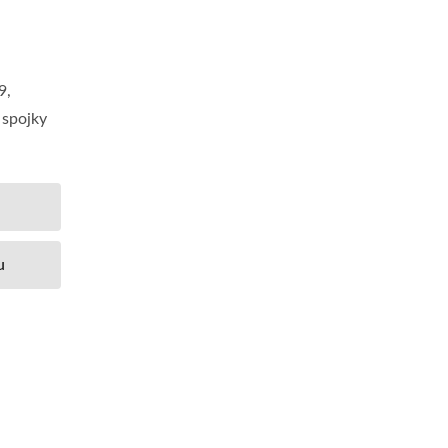
9,
 spojky
u