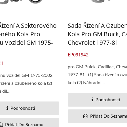
Řízení A Sektorového
Sada Řízení A Ozube
ného Kola Pro
Kola Pro GM Buick, Ca
nu Vozidel GM 1975-
Chevrolet 1977-81
EP091942
41
pro GM Buick, Cadillac, Chev
1977-81 (1) Sada řízení a o
šinu vozidel GM 1975-2002
kola (2) Náhradní...
řízení a ozubeného kola (2)
díl...
Podrobnosti
Podrobnosti
Přidat Do Seznam
Přidat Do Seznamu