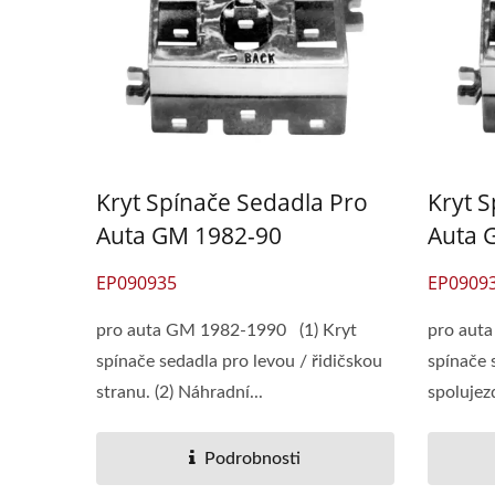
Kryt Spínače Sedadla Pro
Kryt 
Auta GM 1982-90
Auta 
EP090935
EP0909
pro auta GM 1982-1990 (1) Kryt
pro aut
spínače sedadla pro levou / řidičskou
spínače 
stranu. (2) Náhradní...
spolujezd
Podrobnosti