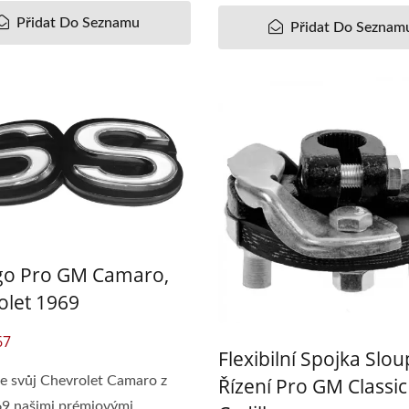
odní Zrcátko RATDYOT
Okno Regulátor BT-5
Přidat Do Seznamu
Přidat Do Seznam
Ranger 2006-11
go Pro GM Camaro,
olet 1969
67
Flexibilní Spojka Slo
Řízení Pro GM Classic
e svůj Chevrolet Camaro z
69 našimi prémiovými