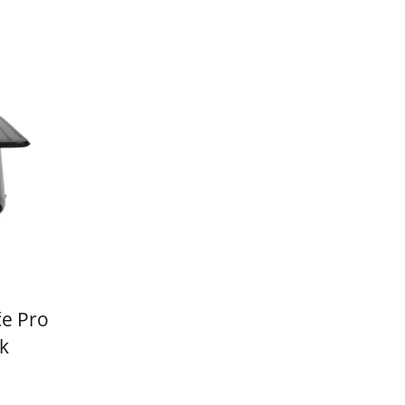
če Pro
k