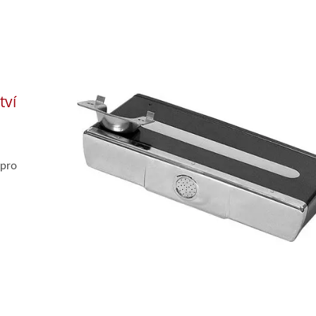
tví
 pro