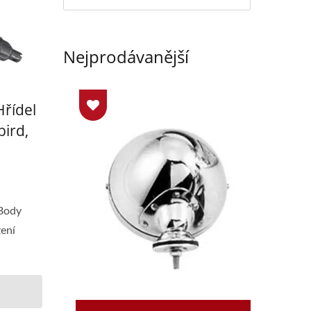
Nejprodávanější
Hřídel
ird,
-Body
ení