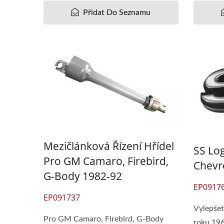
Okno Regulátor BT-50 /
Záv
Přidat Do Seznamu
Ranger 2006-11
Mezičlánková Řízení Hřídel
SS Lo
Pro GM Camaro, Firebird,
Chevr
G-Body 1982-92
EP0917
EP091737
Vylepšet
Pro GM Camaro, Firebird, G-Body
roku 19