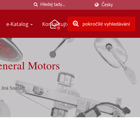
Česky
e-Katalog
Kontaktujte nás
pokročilé vyhledávání
0
eneral Motors
Jiná Součást