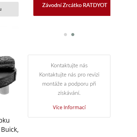
0 /
Závodní Zrcátko RATDYOT
O
u
Kontaktujte nás
Kontaktujte nás pro revizi
montáže a podporu při
získávání.
Více Informací
upku
 Buick,