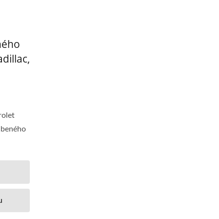
ného
dillac,
rolet
zubeného
u