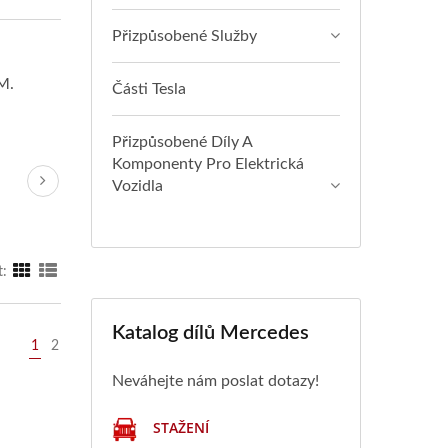
Přizpůsobené Služby
M.
Části Tesla
Přizpůsobené Díly A
Komponenty Pro Elektrická
Vozidla
t:
Katalog dílů Mercedes
1
2
Neváhejte nám poslat dotazy!
STAŽENÍ