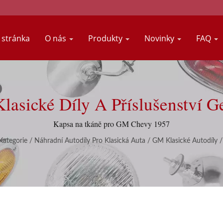
stránka
O nás
Produkty
Novinky
FAQ
Klasické Díly A Příslušenství G
Kapsa na tkáně pro GM Chevy 1957
Kategorie
/
Náhradní Autodíly Pro Klasická Auta
/
GM Klasické Autodíly
/