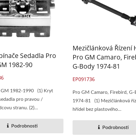
Mezičlánková Řízení 
Spínače Sedadla Pro
Pro GM Camaro, Fireb
GM 1982-90
G-Body 1974-81
36
EP091736
a GM 1982-1990 (1) Kryt
Pro GM Camaro, Firebird, G
sedadla pro pravou /
1974-81 (1) Mezičlánková říz
covu stranu. (2)...
hřídel bez plastového...
Podrobnosti
Podrobnosti