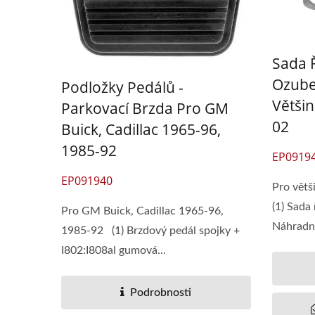
Sada 
Ozube
Podložky Pedálů -
Větši
Parkovací Brzda Pro GM
02
Buick, Cadillac 1965-96,
1985-92
EP0919
EP091940
Pro vět
(1) Sada 
Pro GM Buick, Cadillac 1965-96,
Náhradní 
1985-92 (1) Brzdový pedál spojky +
I802:I808al gumová...
Podrobnosti