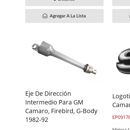
Regulador De Ventana BT-50
Espe
Agregar A La Lista
/ Ranger 2006-11
Eje De Dirección
Logot
Intermedio Para GM
Camar
Camaro, Firebird, G-Body
EP0917
1982-92
Mejora 