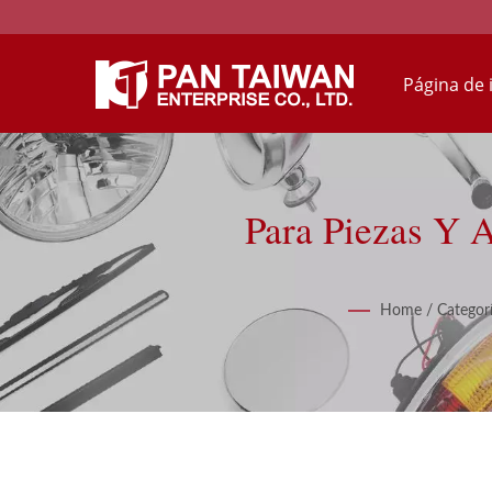
Página de 
Para Piezas Y 
Home
/
Categor