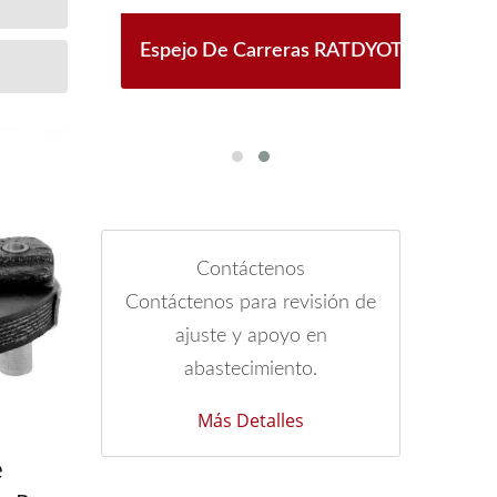
BT-50
Espejo De Carreras RATDYOT
Regu
a
Contáctenos
Contáctenos para revisión de
ajuste y apoyo en
abastecimiento.
Más Detalles
e