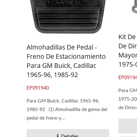
Kit De
De Di
Almohadillas De Pedal -
Mayor
Freno De Estacionamiento
1975-
Para GM Buick, Cadillac
1965-96, 1985-92
EP0919
EP091940
Para GM 
1975-200
Para GM Buick, Cadillac 1965-96,
de Direcc
1985-92 (1) Almohadilla de goma del
pedal de freno y
embrague+I802:I808al (2)...
Detalles