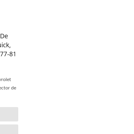
 De
ick,
977-81
vrolet
ector de
a