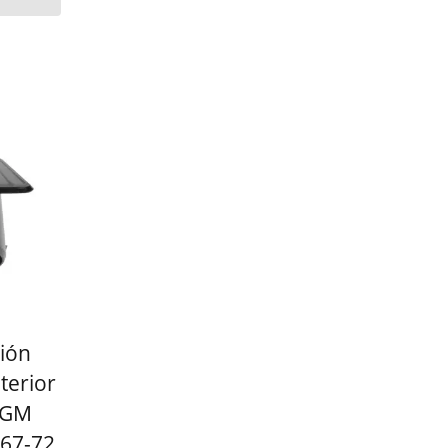
ión
terior
 GM
67-72