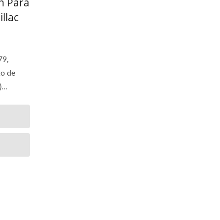
n Para
llac
79,
to de
...
a