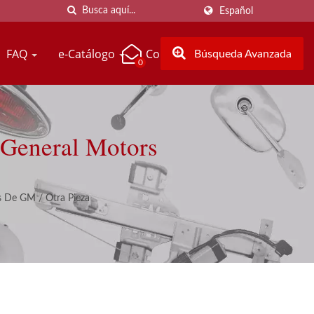
Español
FAQ
e-Catálogo
Contáctenos
Búsqueda Avanzada
0
 General Motors
os De GM
/
Otra Pieza