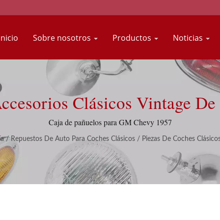
inicio
Sobre nosotros
Productos
Noticias
Accesorios Clásicos Vintage De
Caja de pañuelos para GM Chevy 1957
ía
/
Repuestos De Auto Para Coches Clásicos
/
Piezas De Coches Clásic