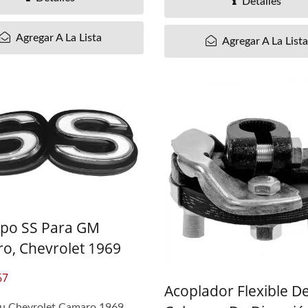
Detalles
jo De Carreras RATDYOT
Regulador De Ventana 
Agregar A La Lista
Agregar A La List
/ Ranger 2006-11
ipo SS Para GM
o, Chevrolet 1969
67
Acoplador Flexible D
tu Chevrolet Camaro 1969