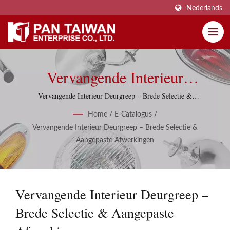
Nederlands
Vervangende Interieur
Deurgreep – Brede Selectie &
Vervangende Interieur Deurgreep – Brede Selectie &
Aangepaste Afwerkingen | Met bijna 50 jaar ervaring in
Aangepaste Afwerkingen | Pan
Home
/
E-Catalogus
/
aftermarket auto-onderdelen ondersteunt Pan Taiwan
Vervangende Interieur Deurgreep – Brede Selectie &
reproductieprojecten met praktische inkoopkennis en
Taiwan Enterprise Co., Ltd.
Aangepaste Afwerkingen
kwaliteitscontrolediscipline.
Vervangende Interieur Deurgreep –
Brede Selectie & Aangepaste