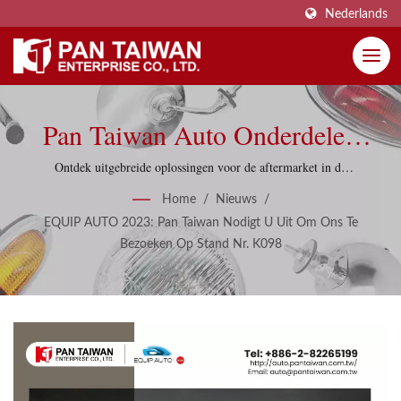
Nederlands
Pan Taiwan Auto Onderdelen
Tentoonstelling - EQUIP
Ontdek uitgebreide oplossingen voor de aftermarket in de
auto-industrie, waaronder raamregelaars, onderdelen voor
AUTO 2023
Home
/
Nieuws
/
klassieke auto's en op maat gemaakte diensten van de
EQUIP AUTO 2023: Pan Taiwan Nodigt U Uit Om Ons Te
marktleider Pan Taiwan op EQUIP AUTO 2023, 28-30
Bezoeken Op Stand Nr. K098
september.