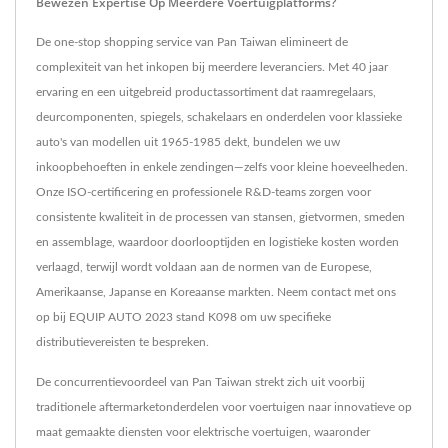
Bewezen Expertise Op Meerdere Voertuigplatforms?
De one-stop shopping service van Pan Taiwan elimineert de
complexiteit van het inkopen bij meerdere leveranciers. Met 40 jaar
ervaring en een uitgebreid productassortiment dat raamregelaars,
deurcomponenten, spiegels, schakelaars en onderdelen voor klassieke
auto's van modellen uit 1965-1985 dekt, bundelen we uw
inkoopbehoeften in enkele zendingen—zelfs voor kleine hoeveelheden.
Onze ISO-certificering en professionele R&D-teams zorgen voor
consistente kwaliteit in de processen van stansen, gietvormen, smeden
en assemblage, waardoor doorlooptijden en logistieke kosten worden
verlaagd, terwijl wordt voldaan aan de normen van de Europese,
Amerikaanse, Japanse en Koreaanse markten. Neem contact met ons
op bij EQUIP AUTO 2023 stand K098 om uw specifieke
distributievereisten te bespreken.
De concurrentievoordeel van Pan Taiwan strekt zich uit voorbij
traditionele aftermarketonderdelen voor voertuigen naar innovatieve op
maat gemaakte diensten voor elektrische voertuigen, waaronder