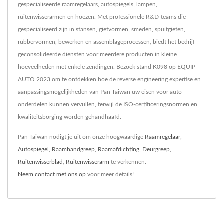
gespecialiseerde raamregelaars, autospiegels, lampen,
ruitenwisserarmen en hoezen. Met professionele R&D-teams die
gespecialiseerd zijn in stansen, gietvormen, smeden, spuitgieten,
rubbervormen, bewerken en assemblageprocessen, biedt het bedrijf
geconsolideerde diensten voor meerdere producten in kleine
hoeveelheden met enkele zendingen. Bezoek stand K098 op EQUIP
AUTO 2023 om te ontdekken hoe de reverse engineering expertise en
aanpassingsmogelijkheden van Pan Taiwan uw eisen voor auto-
onderdelen kunnen vervullen, terwijl de ISO-certificeringsnormen en
kwaliteitsborging worden gehandhaafd.
Pan Taiwan nodigt je uit om onze hoogwaardige
Raamregelaar
,
Autospiegel
,
Raamhandgreep
,
Raamafdichting
,
Deurgreep
,
Ruitenwisserblad
,
Ruitenwisserarm
te verkennen.
Neem contact met ons op
voor meer details!