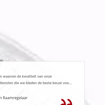
In de video demonstreren we onze sterke capaciteit om de
ervaring van meer dan 5.000 onderdelen te repliceren.
Capaciteit Van Aangepaste Service