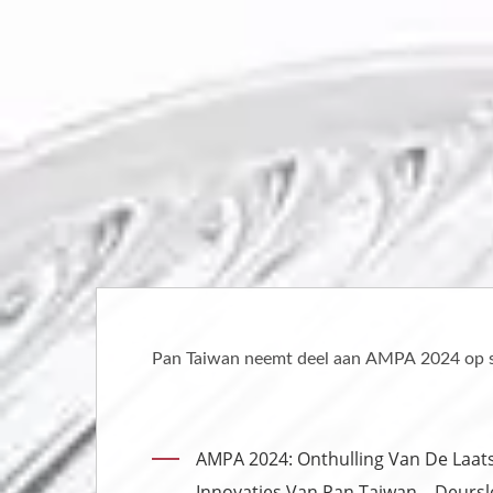
 standnummer K1107.
We zullen je laten zi
raamregelaars en de 
jou zijn.
te
Showroom Van
oten En