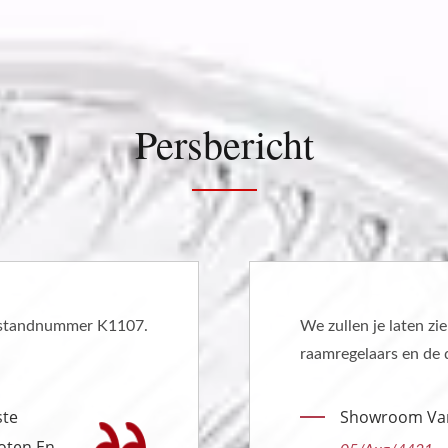
Persbericht
en waarom de kwaliteit van onze
diensten die we bieden de beste keuze voor
 Raamregelaar