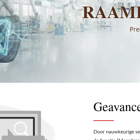
RAAM
Pre
Geavanc
Door nauwkeurige sel