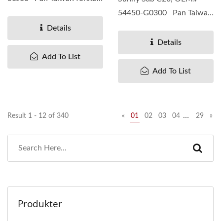
forskjellige behov hos
54450-G0300 Pan Taiwan
kundene...
forstår forskjellige behov...
Details
Details
Add To List
Add To List
…
Result 1 - 12 of 340
«
01
02
03
04
29
»
Produkter