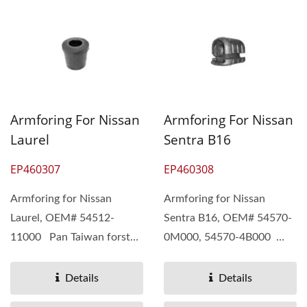
Armforing For Nissan
Armforing For Nissan
Laurel
Sentra B16
EP460307
EP460308
Armforing for Nissan
Armforing for Nissan
Laurel, OEM# 54512-
Sentra B16, OEM# 54570-
11000 Pan Taiwan forstår
0M000, 54570-4B000
forskjellige behov hos
Pan Taiwan forstår
kundene...
forskjellige...
Details
Details