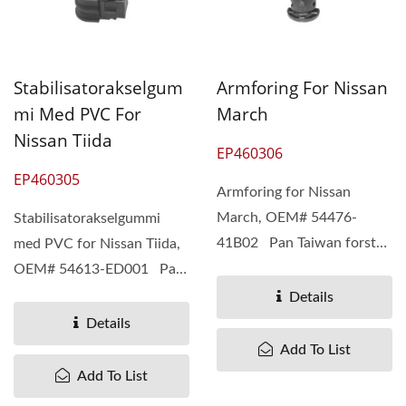
Stabilisatorakselgum
Armforing For Nissan
Mi Med PVC For
March
Nissan Tiida
EP460306
EP460305
Armforing for Nissan
March, OEM# 54476-
Stabilisatorakselgummi
41B02 Pan Taiwan forstår
med PVC for Nissan Tiida,
forskjellige behov hos
OEM# 54613-ED001 Pan
kundene...
Taiwan forstår forskjellige...
Details
Details
Add To List
Add To List