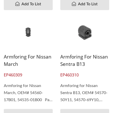
Add To List
Add To List
Armforing For Nissan
Armforing For Nissan
March
Sentra B13
EP460309
EP460310
Armforing for Nissan
Armforing for Nissan
March, OEM# 54560-
Sentra B13, OEM# 54570-
17B01, 54535-01B00 Pan
50Y11, 54570-69Y10,
Taiwan forstår forskjellige...
54570-50Y00 Pan Taiwan