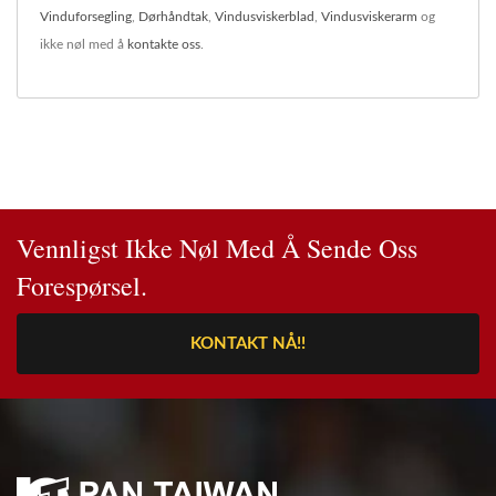
Vinduforsegling
,
Dørhåndtak
,
Vindusviskerblad
,
Vindusviskerarm
og
ikke nøl med å
kontakte oss
.
Vennligst Ikke Nøl Med Å Sende Oss
Forespørsel.
KONTAKT NÅ!!