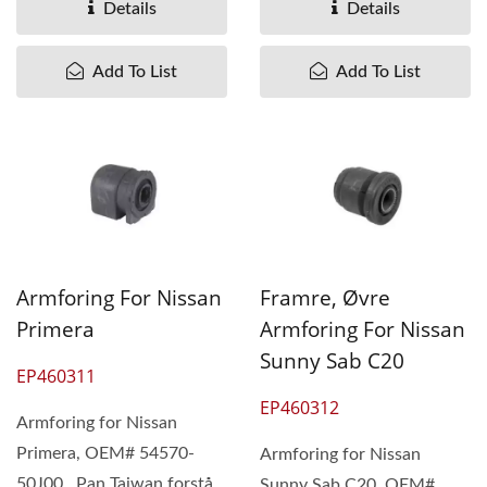
forstår...
Details
Details
Add To List
Add To List
Armforing For Nissan
Framre, Øvre
Primera
Armforing For Nissan
Sunny Sab C20
EP460311
EP460312
Armforing for Nissan
Primera, OEM# 54570-
Armforing for Nissan
50J00 Pan Taiwan forstår
Sunny Sab C20, OEM#