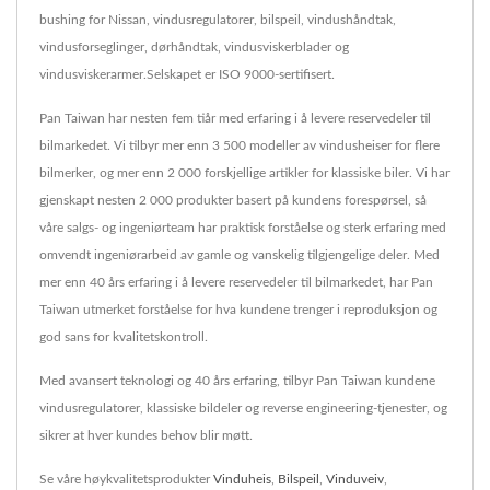
bushing for Nissan, vindusregulatorer, bilspeil, vindushåndtak,
vindusforseglinger, dørhåndtak, vindusviskerblader og
vindusviskerarmer.Selskapet er ISO 9000-sertifisert.
Pan Taiwan har nesten fem tiår med erfaring i å levere reservedeler til
bilmarkedet. Vi tilbyr mer enn 3 500 modeller av vindusheiser for flere
bilmerker, og mer enn 2 000 forskjellige artikler for klassiske biler. Vi har
gjenskapt nesten 2 000 produkter basert på kundens forespørsel, så
våre salgs- og ingeniørteam har praktisk forståelse og sterk erfaring med
omvendt ingeniørarbeid av gamle og vanskelig tilgjengelige deler. Med
mer enn 40 års erfaring i å levere reservedeler til bilmarkedet, har Pan
Taiwan utmerket forståelse for hva kundene trenger i reproduksjon og
god sans for kvalitetskontroll.
Med avansert teknologi og 40 års erfaring, tilbyr Pan Taiwan kundene
vindusregulatorer, klassiske bildeler og reverse engineering-tjenester, og
sikrer at hver kundes behov blir møtt.
Se våre høykvalitetsprodukter
Vinduheis
,
Bilspeil
,
Vinduveiv
,