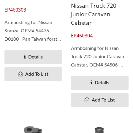
Nissan Truck 720
EP460303
Junior Caravan
Cabstar
Armbushing for Nissan
Stanza, OEM# 54476-
EP460304
D0100 Pan Taiwan forstår
forskjellige behov hos
Armbøsning for Nissan
kundene...
Truck 720 Junior Caravan
Details
Cabstar, OEM# 54506-
B9500 Pan Taiwan
Add To List
forstår...
Details
Add To List