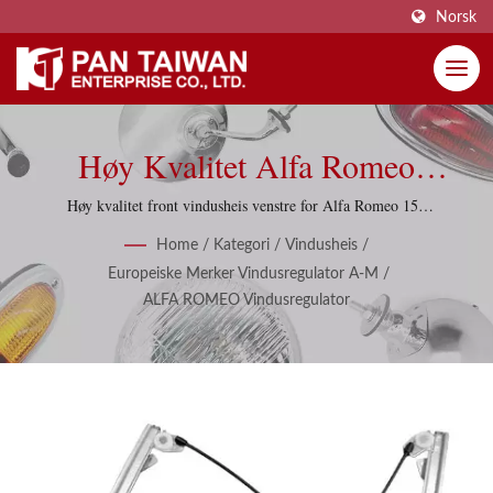
Norsk
Høy Kvalitet Alfa Romeo
Vindusregulatorer,
Høy kvalitet front vindusheis venstre for Alfa Romeo 159
2005-2011
Vindusheiser Med 20 Varer.
Home
/
Kategori
/
Vindusheis
/
Europeiske Merker Vindusregulator A-M
/
ALFA ROMEO Vindusregulator