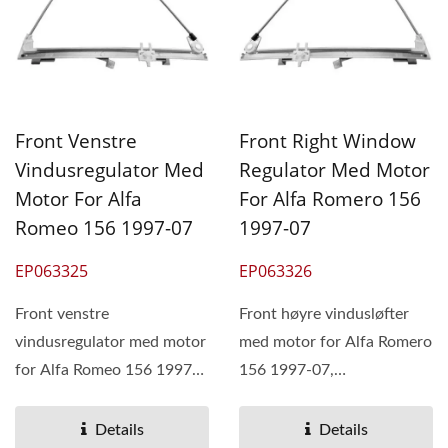
Front Venstre
Front Right Window
Vindusregulator Med
Regulator Med Motor
Motor For Alfa
For Alfa Romero 156
Romeo 156 1997-07
1997-07
EP063325
EP063326
Front venstre
Front høyre vindusløfter
vindusregulator med motor
med motor for Alfa Romero
for Alfa Romeo 156 1997-
156 1997-07,
07, OEM#60650544
OEM#60650543 60672271
60672272 60672278
60672277
Details
Details