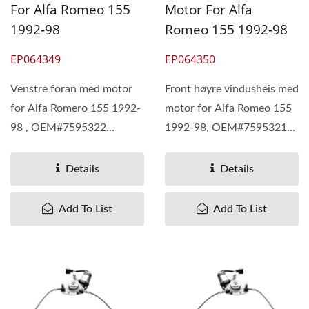
For Alfa Romeo 155
Motor For Alfa
1992-98
Romeo 155 1992-98
EP064349
EP064350
Venstre foran med motor
Front høyre vindusheis med
for Alfa Romero 155 1992-
motor for Alfa Romeo 155
98 , OEM#7595322
1992-98, OEM#7595321
7695160 60505919
7695159 60505918
60506088 60609673
60506087 60609672
Details
Details
71712529 82377112
71712528 82377111
82445499
82445498
Add To List
Add To List