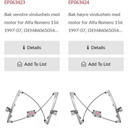
EP063423
EP063424
Bak venstre vindusheis med
Bak høyre vindusheis med
motor for Alfa Romero 156
motor for Alfa Romero 156
1997-07, OEM#60650546
1997-07, OEM#60650545
60672274 60672280
60672273 60672279
60695868
60695864
Details
Details
Add To List
Add To List