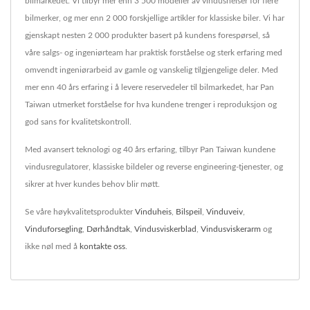
bilmarkedet. Vi tilbyr mer enn 3 500 modeller av vindusheiser for flere
bilmerker, og mer enn 2 000 forskjellige artikler for klassiske biler. Vi har
gjenskapt nesten 2 000 produkter basert på kundens forespørsel, så
våre salgs- og ingeniørteam har praktisk forståelse og sterk erfaring med
omvendt ingeniørarbeid av gamle og vanskelig tilgjengelige deler. Med
mer enn 40 års erfaring i å levere reservedeler til bilmarkedet, har Pan
Taiwan utmerket forståelse for hva kundene trenger i reproduksjon og
god sans for kvalitetskontroll.
Med avansert teknologi og 40 års erfaring, tilbyr Pan Taiwan kundene
vindusregulatorer, klassiske bildeler og reverse engineering-tjenester, og
sikrer at hver kundes behov blir møtt.
Se våre høykvalitetsprodukter
Vinduheis
,
Bilspeil
,
Vinduveiv
,
Vinduforsegling
,
Dørhåndtak
,
Vindusviskerblad
,
Vindusviskerarm
og
ikke nøl med å
kontakte oss
.