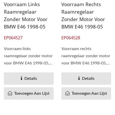
Voorraam Links
Voorraam Rechts
Raamregelaar
Raamregelaar
Zonder Motor Voor
Zonder Motor Voor
BMW E46 1998-05
BMW E46 1998-05
EP064527
EP064528
Voorraam links
Voorraam rechts
raamregelaar zonder motor
raamregelaar zonder motor
voor BMW E46 1998-05,
voor BMW E46 1998-05,
OEM# 51337079919
OEM# 51337079920
51338251351 51-337-079-
51338251352 51-337-079-
Details
Details
919 51...
920 51...
Toevoegen Aan Lijst
Toevoegen Aan Lijst