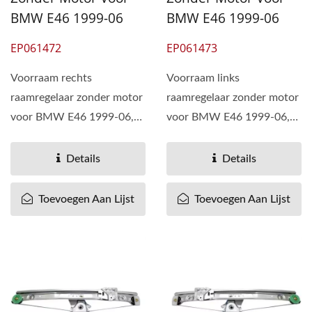
BMW E46 1999-06
BMW E46 1999-06
EP061472
EP061473
Voorraam rechts
Voorraam links
raamregelaar zonder motor
raamregelaar zonder motor
voor BMW E46 1999-06,
voor BMW E46 1999-06,
OEM# 51337020660
OEM# 51337020659
51338212098 51-337-020-
51338212097 51-337-020-
Details
Details
660 51...
659 51...
Toevoegen Aan Lijst
Toevoegen Aan Lijst