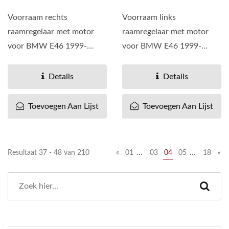
Voorraam rechts
Voorraam links
raamregelaar met motor
raamregelaar met motor
voor BMW E46 1999-
voor BMW E46 1999-
2006, OEM# 51337020660
2006, OEM# 51337020659
51-337-020-660 51...
51-337-020-659 51...
Details
Details
Toevoegen Aan Lijst
Toevoegen Aan Lijst
…
…
Resultaat 37 - 48 van 210
«
01
03
04
05
18
»