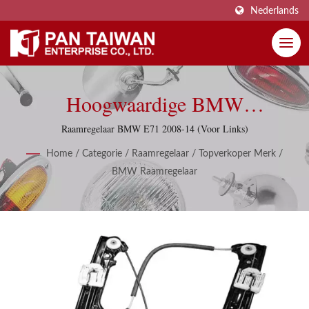
Nederlands
Hoogwaardige BMW
Raamregelaars, Raamlifters
Raamregelaar BMW E71 2008-14 (Voor Links)
Met 150 Artikelen.
Home
/
Categorie
/
Raamregelaar
/
Topverkoper Merk
/
BMW Raamregelaar