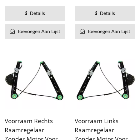
OEM# 51338251351 51-
OEM# 51338251352 51-
338-251-351 51...
338-251-352 51...
Details
Details
Toevoegen Aan Lijst
Toevoegen Aan Lijst
Voorraam Rechts
Voorraam Links
Raamregelaar
Raamregelaar
Zonder Motor Voor
Zonder Motor Voor