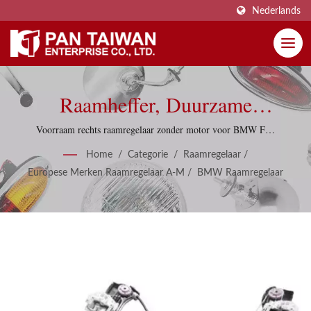
Nederlands
Raamheffer, Duurzame
Raamregelaars Voor
Voorraam rechts raamregelaar zonder motor voor BMW F20
2010-19
Wereldwijde Automarkten
Home
/
Categorie
/
Raamregelaar
/
Europese Merken Raamregelaar A-M
/
BMW Raamregelaar