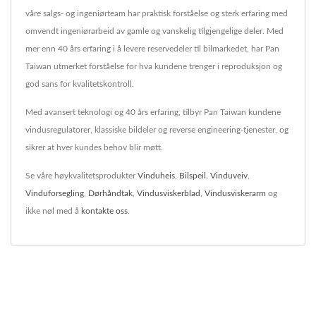
våre salgs- og ingeniørteam har praktisk forståelse og sterk erfaring med
omvendt ingeniørarbeid av gamle og vanskelig tilgjengelige deler. Med
mer enn 40 års erfaring i å levere reservedeler til bilmarkedet, har Pan
Taiwan utmerket forståelse for hva kundene trenger i reproduksjon og
god sans for kvalitetskontroll.
Med avansert teknologi og 40 års erfaring, tilbyr Pan Taiwan kundene
vindusregulatorer, klassiske bildeler og reverse engineering-tjenester, og
sikrer at hver kundes behov blir møtt.
Se våre høykvalitetsprodukter
Vinduheis
,
Bilspeil
,
Vinduveiv
,
Vinduforsegling
,
Dørhåndtak
,
Vindusviskerblad
,
Vindusviskerarm
og
ikke nøl med å
kontakte oss
.