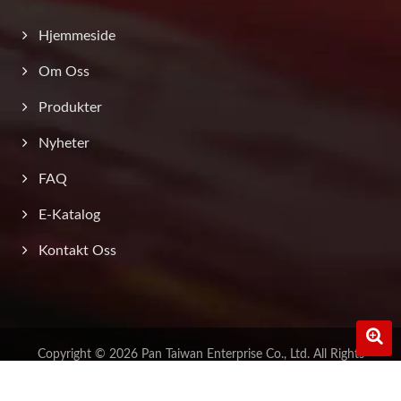
Hjemmeside
Om Oss
Produkter
Nyheter
FAQ
E-Katalog
Kontakt Oss
0
Copyright © 2026
Pan Taiwan Enterprise Co., Ltd.
All Rights
Reserved.
Consulted & Designed by
Ready-Market