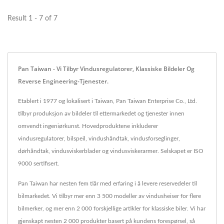
Result 1 - 7 of 7
Pan Taiwan - Vi Tilbyr Vindusregulatorer, Klassiske Bildeler Og
Reverse Engineering-Tjenester.
Etablert i 1977 og lokalisert i Taiwan, Pan Taiwan Enterprise Co., Ltd.
tilbyr produksjon av bildeler til ettermarkedet og tjenester innen
omvendt ingeniørkunst. Hovedproduktene inkluderer
vindusregulatorer, bilspeil, vindushåndtak, vindusforseglinger,
dørhåndtak, vindusviskerblader og vindusviskerarmer. Selskapet er ISO
9000 sertifisert.
Pan Taiwan har nesten fem tiår med erfaring i å levere reservedeler til
bilmarkedet. Vi tilbyr mer enn 3 500 modeller av vindusheiser for flere
bilmerker, og mer enn 2 000 forskjellige artikler for klassiske biler. Vi har
gjenskapt nesten 2 000 produkter basert på kundens forespørsel, så