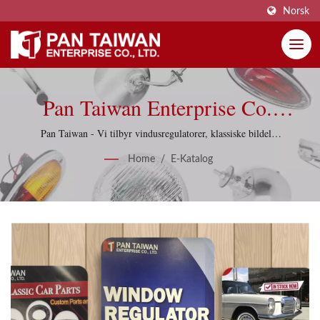
Norsk
Pan Taiwan Enterprise Co.,
Ltd.
Pan Taiwan - Vi tilbyr vindusregulatorer, klassiske bildeler
og reverse engineering-tjenester.
Home
/
E-Katalog