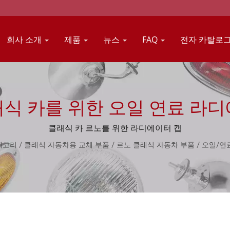
회사 소개
제품
뉴스
FAQ
전자 카탈로
식 카를 위한 오일 연료 라디
클래식 카 르노를 위한 라디에이터 캡
테고리
/
클래식 자동차용 교체 부품
/
르노 클래식 자동차 부품
/
오일/연