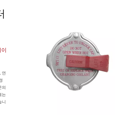
터
에이
 연
경
문의
에는
습니