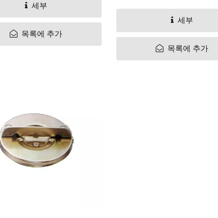
ATDYOT 레이싱 미러
BT-50 / 레인저 2006-1
세부
조절기
세부
목록에 추가
목록에 추가