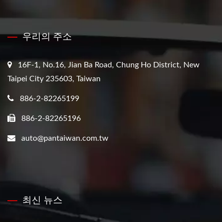
우리의 주소
16F-1, No.16, Jian Ba Road, Chung Ho District, New
Taipei City 235603, Taiwan
886-2-82265199
886-2-82265196
auto@pantaiwan.com.tw
최신 뉴스