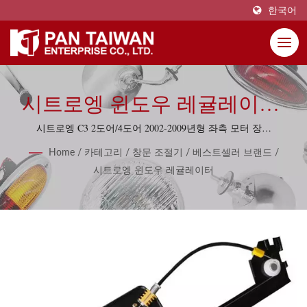
한국어
시트로엥 윈도우 레귤레이터,
윈도우 리프터 고품질 74개
시트로엥 C3 2도어/4도어 2002-2009년형 좌측 모터 장착
고품질 프론트 파워 윈도우 레귤레이터
세트
Home
/
카테고리
/
창문 조절기
/
베스트셀러 브랜드
/
시트로엥 윈도우 레귤레이터