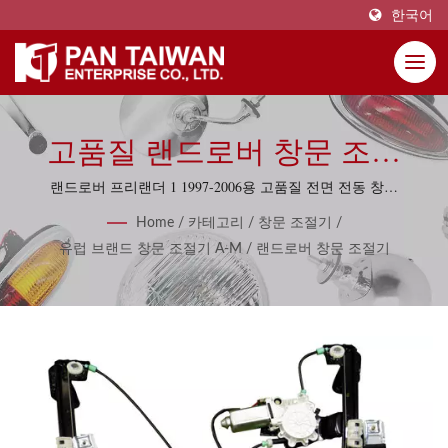
한국어
고품질 랜드로버 창문 조절
기, 창문 리프터 42개 품목.
랜드로버 프리랜더 1 1997-2006용 고품질 전면 전동 창문
조절기 왼쪽.
Home
/
카테고리
/
창문 조절기
/
유럽 브랜드 창문 조절기 A-M
/
랜드로버 창문 조절기