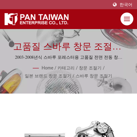
한국어
고품질 스바루 창문 조절기,
창문 리프터 60종.
2003-2008년식 스바루 포레스터용 고품질 전면 전동 창문
조절기(모터 포함) 왼쪽.
Home
/
카테고리
/
창문 조절기
/
일본 브랜드 창문 조절기
/
스바루 창문 조절기