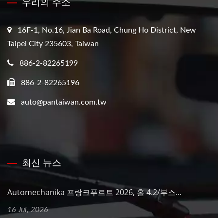
우리의 주소
16F-1, No.16, Jian Ba Road, Chung Ho District, New
Taipei City 235603, Taiwan
886-2-82265199
886-2-82265196
auto@pantaiwan.com.tw
최신 뉴스
Automechanika 프랑크푸르트 2026, 홀 4.2/부스...
16 Jul, 2026