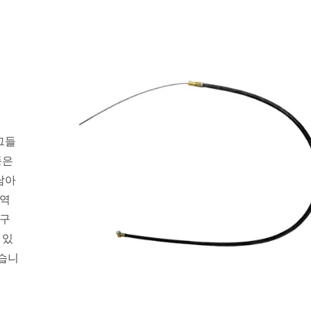
그들
품은
남아
 역
도구
 있
있습니