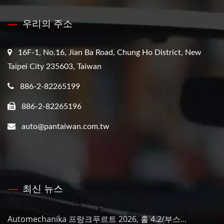
우리의 주소
16F-1, No.16, Jian Ba Road, Chung Ho District, New
Taipei City 235603, Taiwan
886-2-82265199
886-2-82265196
auto@pantaiwan.com.tw
최신 뉴스
Automechanika 프랑크푸르트 2026, 홀 4.2/부스...