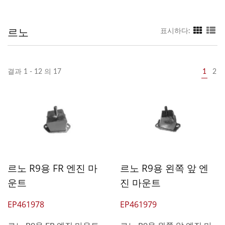
르노
표시하다:
결과 1 - 12 의 17
1
2
르노 R9용 FR 엔진 마
르노 R9용 왼쪽 앞 엔
운트
진 마운트
EP461978
EP461979