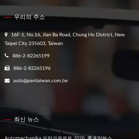
우리의 주소
16F-1, No.16, Jian Ba Road, Chung Ho District, New
Taipei City 235603, Taiwan
886-2-82265199
886-2-82265196
auto@pantaiwan.com.tw
최신 뉴스
Automechanika 프랑크푸르트 2026, 홀 4.2/부스...