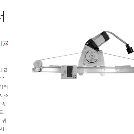
터
레귤
 레귤
도우
이터
 제조
충족
도,
 귀
동시