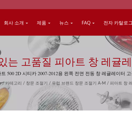
회사 소개
제품
뉴스
FAQ
전자 카탈로
 있는 고품질 피아트 창 레귤레
트 500 2D 시티카 2007-2012용 왼쪽 전면 전동 창 레귤레이터 
e
/
카테고리
/
창문 조절기
/
유럽 브랜드 창문 조절기 A-M
/
피아트 창 