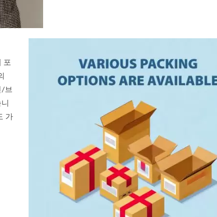
 포
의
인/브
습니
도 가