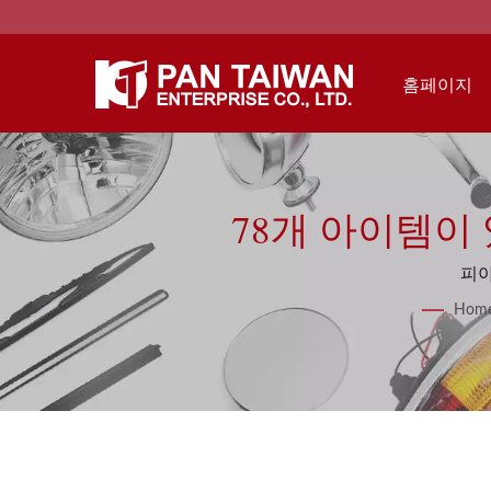
홈페이지
78개 아이템이
피아
Hom