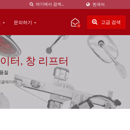
한국어
그
문의하기
고급 검색
0
이터, 창 리프터
고품질
레귤레이터