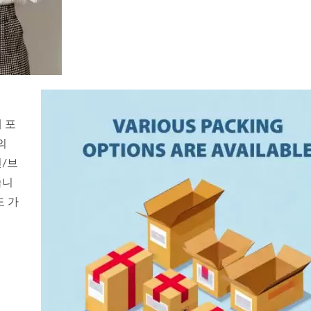
 포
의
인/브
습니
도 가