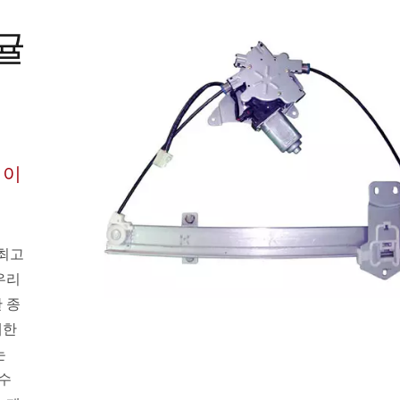
귤
레이
 최고
우리
 종
대한
는
 수