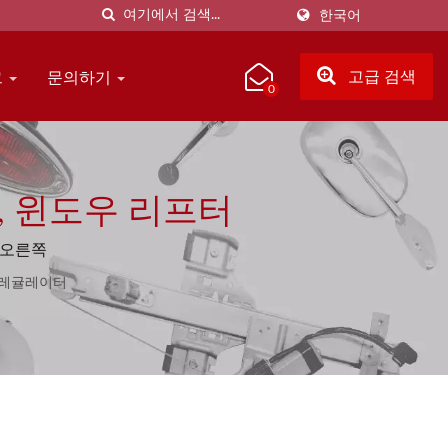
한국어
그
문의하기
고급 검색
0
, 윈도우 리프터
 오른쪽
 레귤레이터