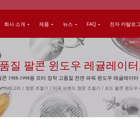
회사 소개
제품
뉴스
FAQ
전자 카탈로
고품질 팔콘 윈도우 레귤레이터
팔콘 1988-1998용 모터 장착 고품질 전면 파워 윈도우 레귤레이터
/
카테고리
/
창문 조절기
/
미국 브랜드 창문 조절기
/
포드 팔콘 윈도우