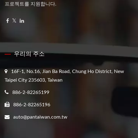
프로젝트를 지원합니다.
우리의 주소
16F-1, No.16, Jian Ba Road, Chung Ho District, New
Taipei City 235603, Taiwan
886-2-82265199
886-2-82265196
auto@pantaiwan.com.tw