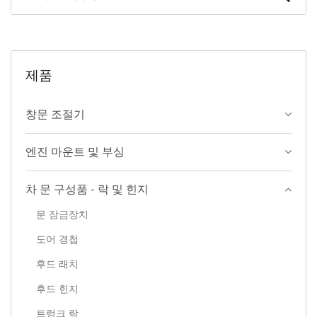
제품
창문 조절기
엔진 마운트 및 부싱
차 문 구성품 - 락 및 힌지
문 잠금장치
도어 경첩
후드 래치
후드 힌지
트렁크 락