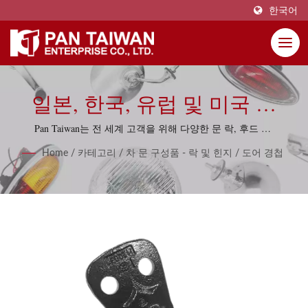
한국어
일본, 한국, 유럽 및 미국 자
동차용 도어 경첩
Pan Taiwan는 전 세계 고객을 위해 다양한 문 락, 후드 락,
후드 락 및 트렁크 락을 제공합니다.
Home
/
카테고리
/
차 문 구성품 - 락 및 힌지
/
도어 경첩