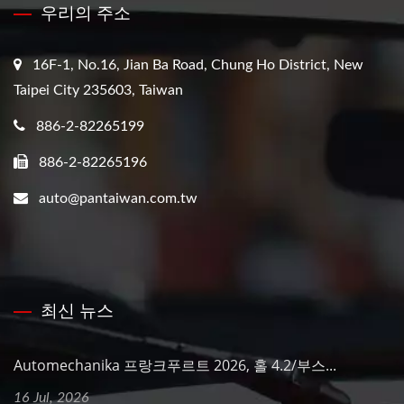
우리의 주소
16F-1, No.16, Jian Ba Road, Chung Ho District, New
Taipei City 235603, Taiwan
886-2-82265199
886-2-82265196
auto@pantaiwan.com.tw
최신 뉴스
Automechanika 프랑크푸르트 2026, 홀 4.2/부스...
16 Jul, 2026