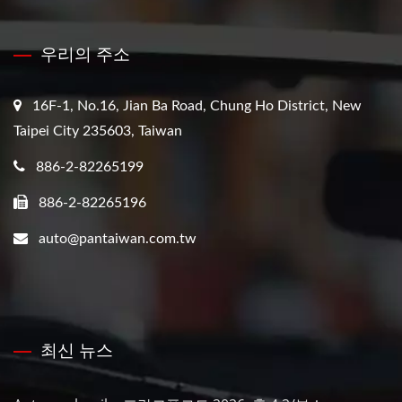
우리의 주소
16F-1, No.16, Jian Ba Road, Chung Ho District, New
Taipei City 235603, Taiwan
886-2-82265199
886-2-82265196
auto@pantaiwan.com.tw
최신 뉴스