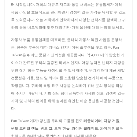
터 시작합니다. 저희의 대규모 재고와 통합 서비스는 유통업체가 여러
제품 라인을 효율적으로 관리하면서 경쟁력 있는 가격을 유지할 수 있도
록 도와줍니다. 오늘 저희에게 연락하셔서 다양한 선택지를 탐색하고 귀
하의 유통 네트워크에 맞춘 대량 기반 가격 옵션에 대해 논의해 보세요.
자동차 부품 유통업체를 대표하든, 클래식 자동차 복원 사업을 운영하
든, 단종된 부품에 대한 리버스 엔지니어링 솔루션을 찾고 있든, Pan
Taiwan은 뛰어난 품질과 신뢰성을 제공합니다. 약 4,000개의 맞춤형 케
이스가 완료된 우리의 검증된 리버스 엔지니어링 능력은 빈티지 차량을
위한 찾기 힘든 부품을 재생산할 수 있게 해주며, 우리의 현대 제품 개발
전문성은 거울, 램프 및 와이퍼를 포함한 맞춤형 전기차 예비 부품으로
확장됩니다. 귀하의 특정 요구 사항을 논의하기 위해 문의 양식을 작성
해 주시기 바랍니다. 저희 전담 팀이 신속하게 자세한 정보, 경쟁력 있는
가격 및 귀하의 편의를 위해 설계된 유연한 배송 옵션을 제공할 것입니
다.
Pan Taiwan이(가) 당신을 우리의 고품질
윈도 레귤레이터
,
차량 거울
,
윈도 크랭크 핸들
,
윈도 씰
,
도어 핸들
,
와이퍼 블레이드
,
와이퍼 암
를 탐
험하도록 초대합니다.
문의하기
에 대한 자세한 내용은!